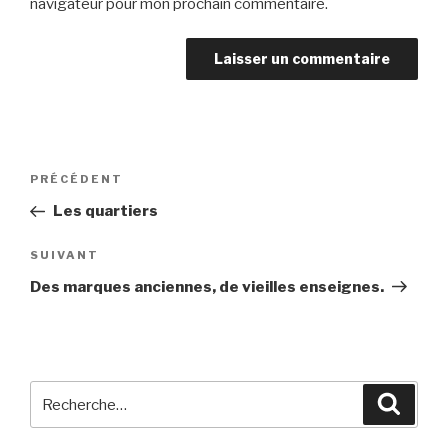
navigateur pour mon prochain commentaire.
Navigation
Article
PRÉCÉDENT
de
précédent
Les quartiers
l’article
Article
SUIVANT
suivant
Des marques anciennes, de vieilles enseignes.
Recherche
Reche
pour
: