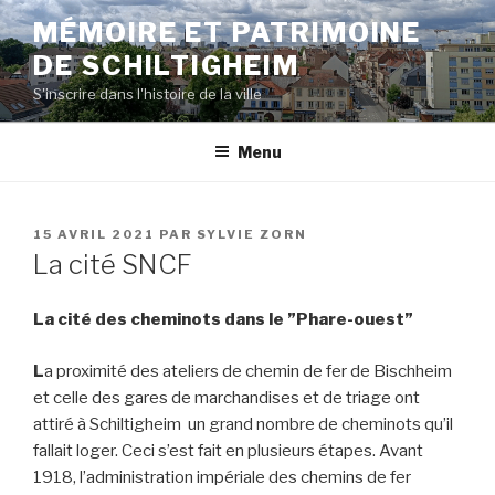
Aller
MÉMOIRE ET PATRIMOINE
au
DE SCHILTIGHEIM
contenu
principal
S'inscrire dans l'histoire de la ville
Menu
PUBLIÉ
15 AVRIL 2021
PAR
SYLVIE ZORN
LE
La cité SNCF
La cité des cheminots dans le ”Phare-ouest”
L
a proximité des ateliers de chemin de fer de Bischheim
et celle des gares de marchandises et de triage ont
attiré à Schiltigheim un grand nombre de cheminots qu’il
fallait loger. Ceci s’est fait en plusieurs étapes. Avant
1918, l’administration impériale des chemins de fer