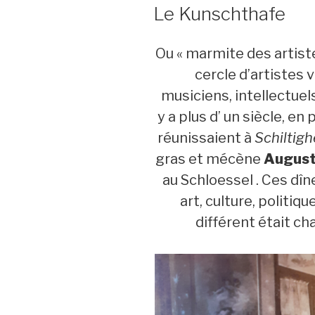
LE
Le Kunschthafe
Ou « marmite des artistes
cercle d’artistes v
musiciens, intellectuels,
y a plus d’ un siècle, e
réunissaient à
Schiltig
gras et mécène
August
au Schloessel . Ces dîn
art, culture, politiqu
différent était c