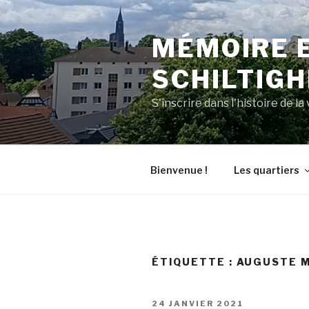
Aller
au
MÉMOIRE E
contenu
principal
SCHILTIGH
S'inscrire dans l'histoire de la 
Bienvenue !
Les quartiers
ÉTIQUETTE :
AUGUSTE M
PUBLIÉ
24 JANVIER 2021