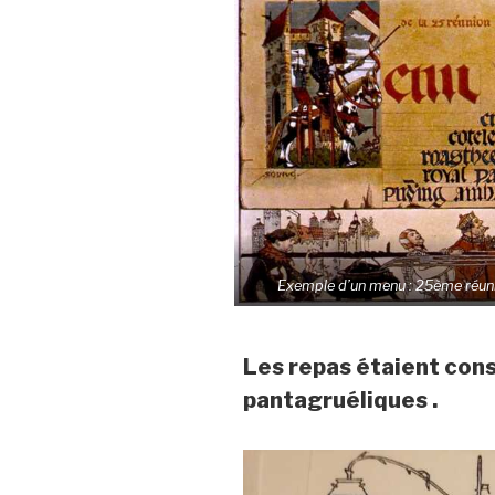
Exemple d’un menu : 25ème réunion
Les repas étaient con
pantagruéliques .