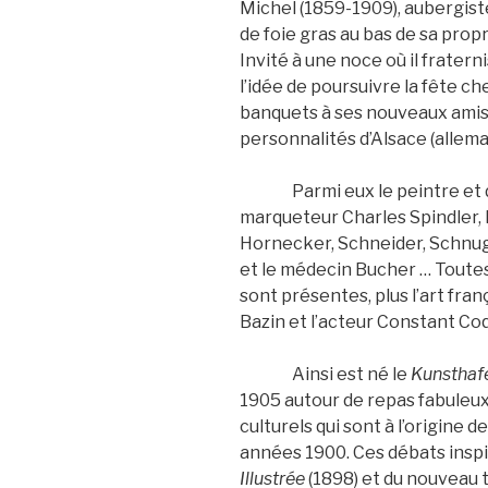
Michel (1859-1909), aubergist
de foie gras au bas de sa prop
Invité à une noce où il fraterni
l’idée de poursuivre la fête ch
banquets à ses nouveaux amis, 
personnalités d’Alsace (allema
Parmi eux le peintre et dr
marqueteur Charles Spindler, 
Hornecker, Schneider, Schnug,
et le médecin Bucher … Toutes l
sont présentes, plus l’art fra
Bazin et l’acteur Constant Coq
Ainsi est né le
Kunsthaf
1905 autour de repas fabuleux
culturels qui sont à l’origine 
années 1900. Ces débats inspi
Illustrée
(1898) et du nouveau t