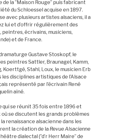
e de la ”Maison Rouge” puis fabricant
riété du Schloessel acquise en 1897.
se avec plusieurs artistes alsaciens, il a
ez lui et d’offrir régulièrement des
peintres, écrivains, musiciens,
nde) et de France.
amaturge Gustave Stoskopf, le
les peintres Sattler, Braunagel, Kamm,
 Koerttgé, Stahl, Loux, le musicien Erb
es disciplines artistiques de l’Alsace
nçais représenté par l’écrivain René
uelin aîné.
e
qui se réunit 35 fois entre 1896 et
 où se discutent les grands problèmes
de la renaissance alsacienne dans les
rent la création de la
Revue Alsacienne
héâtre dialectal (”d’r Herr Maire” de