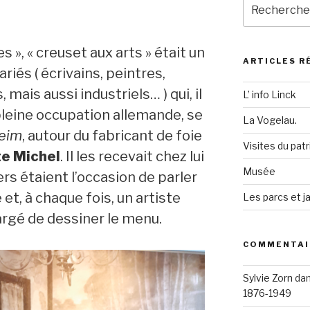
Recherche
pour
:
 », « creuset aux arts » était un
ARTICLES R
ariés ( écrivains, peintres,
 mais aussi industriels… ) qui, il
L’ info Linck
n pleine occupation allemande, se
La Vogelau.
heim
, autour du fabricant de foie
Visites du pat
e Michel
. Il les recevait chez lui
Musée
ers étaient l’occasion de parler
e et, à chaque fois, un artiste
Les parcs et ja
hargé de dessiner le menu.
COMMENTAI
Sylvie Zorn
da
1876-1949