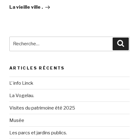
suivant
La vieille ville .
Recherche
Reche
pour
:
ARTICLES RÉCENTS
L’ info Linck
La Vogelau.
Visites du patrimoine été 2025
Musée
Les parcs et jardins publics.