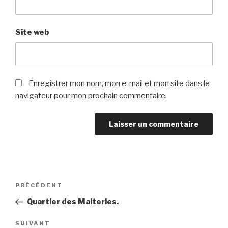
Site web
Enregistrer mon nom, mon e-mail et mon site dans le
navigateur pour mon prochain commentaire.
Navigation
Article
PRÉCÉDENT
de
précédent
Quartier des Malteries.
l’article
Article
SUIVANT