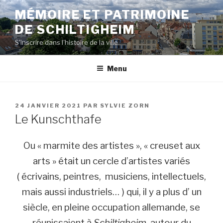
Aller
MÉMOIRE ET PATRIMOINE
au
DE SCHILTIGHEIM
contenu
principal
S'inscrire dans l'histoire de la ville
Menu
PUBLIÉ
24 JANVIER 2021
PAR
SYLVIE ZORN
LE
Le Kunschthafe
Ou « marmite des artistes », « creuset aux
arts » était un cercle d’artistes variés
( écrivains, peintres, musiciens, intellectuels,
mais aussi industriels… ) qui, il y a plus d’ un
siècle, en pleine occupation allemande, se
réunissaient à
Schiltigheim
, autour du