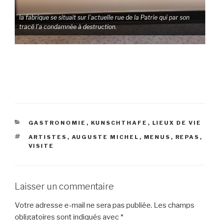
la fabrique se situait sur l’actuelle rue de la Patrie qui par son
tracé l’a condamnée à destruction.
CATÉGORIES
GASTRONOMIE
,
KUNSCHTHAFE
,
LIEUX DE VIE
ÉTIQUETTES
ARTISTES
,
AUGUSTE MICHEL
,
MENUS
,
REPAS
,
VISITE
Laisser un commentaire
Votre adresse e-mail ne sera pas publiée.
Les champs
obligatoires sont indiqués avec
*